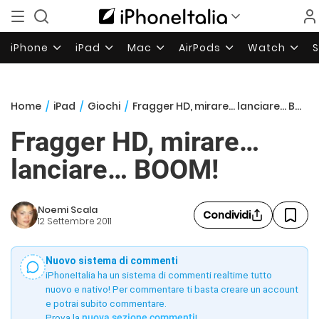
iPhone
iPad
Mac
AirPods
Watch
Home
/
iPad
/
Giochi
/
Fragger HD, mirare… lanciare… BOOM!
Fragger HD, mirare…
lanciare… BOOM!
Noemi Scala
Condividi
12 Settembre 2011
Nuovo sistema di commenti
iPhoneItalia ha un sistema di commenti realtime tutto
nuovo e nativo! Per commentare ti basta creare un account
e potrai subito commentare.
Prova la
nuova sezione commenti
!