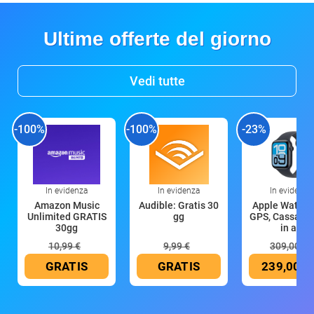
Ultime offerte del giorno
Vedi tutte
-100%
-100%
-23%
In evidenza
In evidenza
In evidenza
Amazon Music
Audible: Gratis 30
Apple Watch 
Unlimited GRATIS
gg
GPS, Cassa 4
30gg
in all
10,99 €
9,99 €
309,00 €
GRATIS
GRATIS
239,00 €