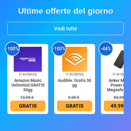
Ultime offerte del giorno
Vedi tutte
-100%
-100%
-44%
In evidenza
In evidenza
In evidenza
Amazon Music
Audible: Gratis 30
Anker Mag
Unlimited GRATIS
gg
Power Ban
30gg
Magsafe 10
mAh
10,99 €
9,99 €
89,99 €
GRATIS
GRATIS
49,99 €