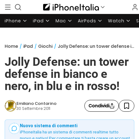
iPhone
iPad
Mac
AirPods
Watch
Home
/
iPad
/
Giochi
/
Jolly Defense: un tower defense in bianco e nero, in blu e in rosso!
Jolly Defense: un tower
defense in bianco e
nero, in blu e in rosso!
Emiliano Contarino
Condividi
30 Settembre 2011
Nuovo sistema di commenti
iPhoneItalia ha un sistema di commenti realtime tutto
nuovo e nativo! Per commentare ti basta creare un account