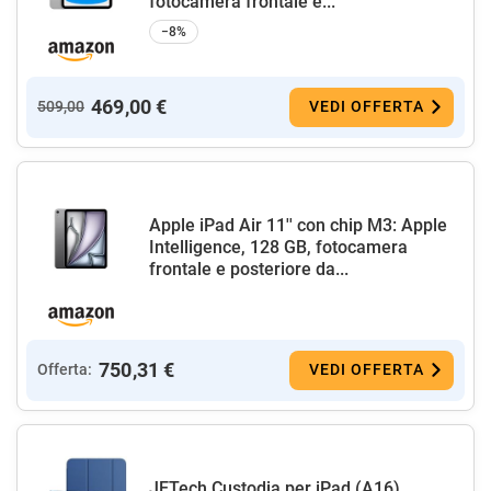
fotocamera frontale e...
−8%
469,00 €
509,00
VEDI OFFERTA
Apple iPad Air 11'' con chip M3: Apple
Intelligence, 128 GB, fotocamera
frontale e posteriore da...
750,31 €
Offerta:
VEDI OFFERTA
JETech Custodia per iPad (A16)