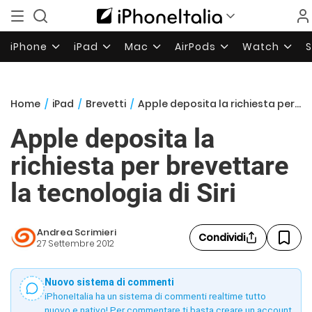
iPhone
iPad
Mac
AirPods
Watch
Home
/
iPad
/
Brevetti
/
Apple deposita la richiesta per brevettare la tecnologia di Siri
Apple deposita la
richiesta per brevettare
la tecnologia di Siri
Andrea Scrimieri
Condividi
27 Settembre 2012
Nuovo sistema di commenti
iPhoneItalia ha un sistema di commenti realtime tutto
nuovo e nativo! Per commentare ti basta creare un account