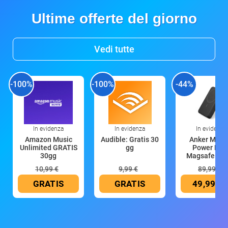
Ultime offerte del giorno
Vedi tutte
-100%
-100%
-44%
In evidenza
In evidenza
In evidenza
Amazon Music
Audible: Gratis 30
Anker Mag
Unlimited GRATIS
gg
Power Ban
30gg
Magsafe 10
mAh
10,99 €
9,99 €
89,99 €
GRATIS
GRATIS
49,99 €